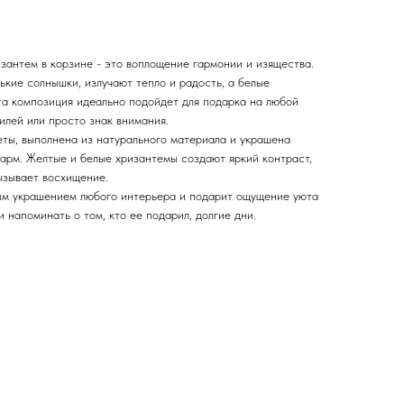
зантем в корзине - это воплощение гармонии и изящества.
кие солнышки, излучают тепло и радость, а белые
та композиция идеально подойдет для подарка на любой
билей или просто знак внимания.
еты, выполнена из натурального материала и украшена
шарм. Желтые и белые хризантемы создают яркий контраст,
ызывает восхищение.
ым украшением любого интерьера и подарит ощущение уюта
и напоминать о том, кто ее подарил, долгие дни.