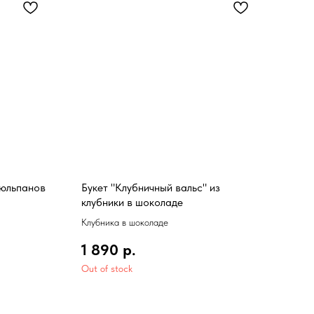
тюльпанов
Букет "Клубничный вальс" из
Буке
клубники в шоколаде
Клубника в шоколаде
1 0
1 890
р.
Out of stock