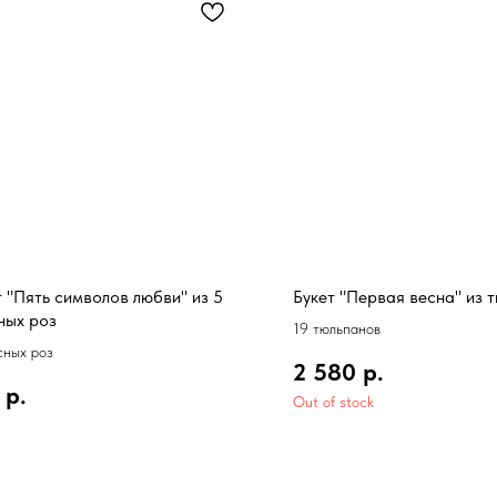
т "Пять символов любви" из 5
Букет "Первая весна" из 
ных роз
19 тюльпанов
сных роз
2 580
р.
р.
Out of stock