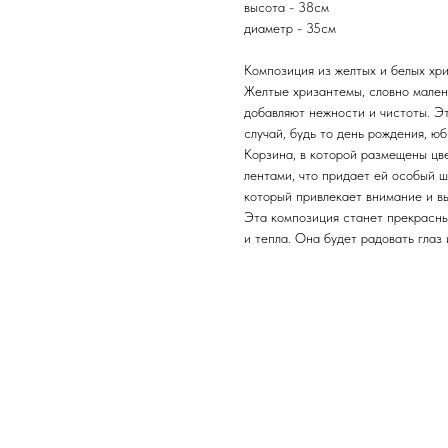
высота - 38см
диаметр - 35см
Композиция из желтых и белых хри
Желтые хризантемы, словно малень
добавляют нежности и чистоты. Э
случай, будь то день рождения, ю
Корзина, в которой размещены цв
лентами, что придает ей особый 
который привлекает внимание и в
Эта композиция станет прекрасн
и тепла. Она будет радовать глаз 