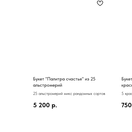
ремиум из
Букет "Палитра счастья" из 25
Буке
альстромерий
крас
25 альстромерий микс рандомных сортов
5 кра
5 200
р.
750