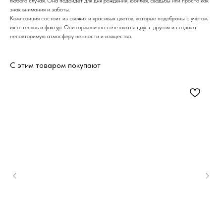
любого случая. Она подойдёт для дня рождения, юбилея, свадьбы или просто как
знак внимания и заботы.
Композиция состоит из свежих и красивых цветов, которые подобраны с учётом
их оттенков и фактур. Они гармонично сочетаются друг с другом и создают
неповторимую атмосферу нежности и изящества.
С этим товаром покупают