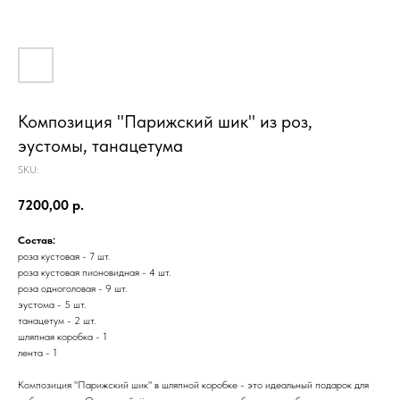
Композиция "Парижский шик" из роз,
эустомы, танацетума
SKU:
7200,00
р.
Состав:
роза кустовая - 7 шт.
роза кустовая пионовидная - 4 шт.
роза одноголовая - 9 шт.
эустома - 5 шт.
танацетум - 2 шт.
шляпная коробка - 1
лента - 1
Композиция "Парижский шик" в шляпной коробке - это идеальный подарок для