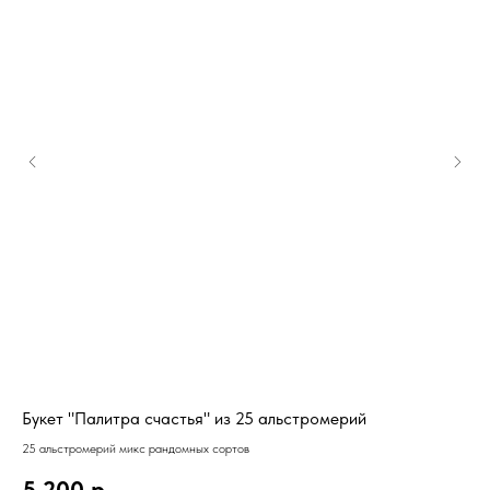
Букет "Палитра счастья" из 25 альстромерий
Бу
25 альстромерий микс рандомных сортов
41 
5 200
р.
6